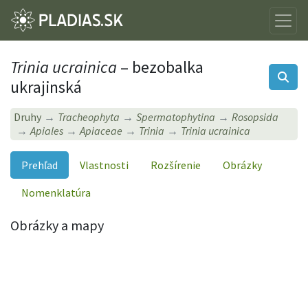
Trinia ucrainica
– bezobalka
ukrajinská
Druhy
Tracheophyta
Spermatophytina
Rosopsida
Apiales
Apiaceae
Trinia
Trinia ucrainica
Prehľad
Vlastnosti
Rozšírenie
Obrázky
Nomenklatúra
Obrázky a mapy