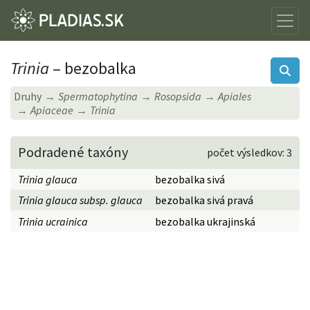
Trinia
– bezobalka
Druhy
Spermatophytina
Rosopsida
Apiales
Apiaceae
Trinia
Podradené taxóny
počet výsledkov: 3
Trinia glauca
bezobalka sivá
Trinia glauca subsp. glauca
bezobalka sivá pravá
Trinia ucrainica
bezobalka ukrajinská