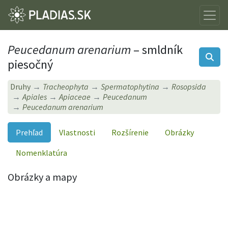
Peucedanum arenarium
– smldník
piesočný
Druhy
Tracheophyta
Spermatophytina
Rosopsida
Apiales
Apiaceae
Peucedanum
Peucedanum arenarium
Prehľad
Vlastnosti
Rozšírenie
Obrázky
Nomenklatúra
Obrázky a mapy