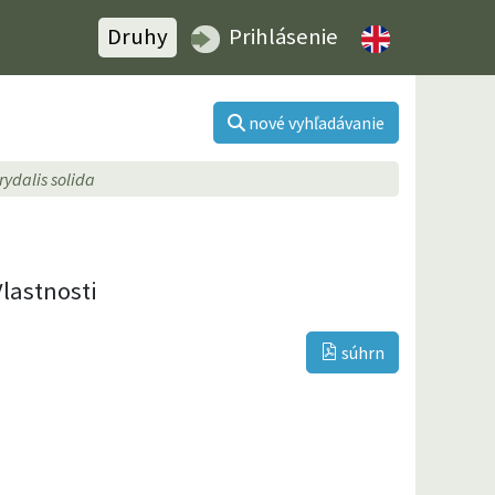
Druhy
Prihlásenie
nové vyhľadávanie
rydalis solida
Vlastnosti
súhrn