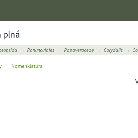
 plná
osopsida
Ranunculales
Papaveraceae
Corydalis
Co
y
Nomenklatúra