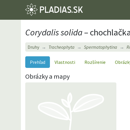
Corydalis solida
– chochlačka
Druhy
Tracheophyta
Spermatophytina
R
Prehľad
Vlastnosti
Rozšírenie
Obrázk
Obrázky a mapy