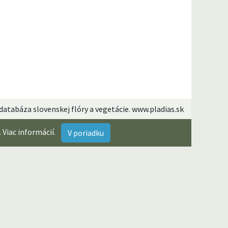
– databáza slovenskej flóry a vegetácie. www.pladias.sk
.
Viac informácií
.
V poriadku