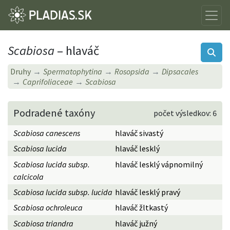
Scabiosa
– hlaváč
Druhy
Spermatophytina
Rosopsida
Dipsacales
Caprifoliaceae
Scabiosa
Podradené taxóny
počet výsledkov: 6
Scabiosa canescens
hlaváč sivastý
Scabiosa lucida
hlaváč lesklý
Scabiosa lucida subsp.
hlaváč lesklý vápnomilný
calcicola
Scabiosa lucida subsp. lucida
hlaváč lesklý pravý
Scabiosa ochroleuca
hlaváč žltkastý
Scabiosa triandra
hlaváč južný